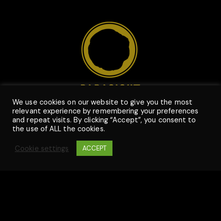
We use cookies on our website to give you the most
Szlak 77/222
relevant experience by remembering your preferences
and repeat visits. By clicking “Accept”, you consent to
31-153 Krakow, POLAND
the use of ALL the cookies.
VAT ID: PL6772446986
Cookie settings
ACCEPT
press@parasight.studio
jobs@parasight.studio